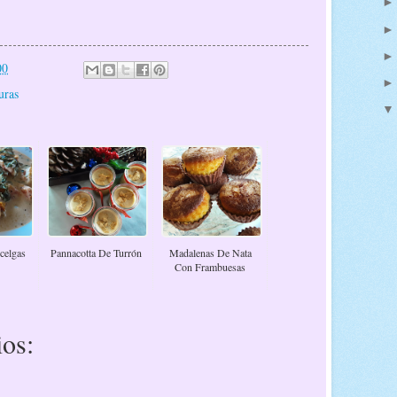
00
uras
celgas
Pannacotta De Turrón
Madalenas De Nata
Con Frambuesas
os: