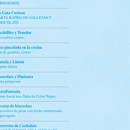
HERMOMIX
a Gata Curiosa
ARTA RAPIDA DE GALLETAS Y
HOCOLATE
chillito y Tenedor
scualina casera.
a pincelada en la cocina
n de gambas, casero
anela y Limón
nder delice
ocolate y Pimienta
rta primavera
rtaFantasía
mo hacer una Tarta de Color Negro
cetas de bizcochos
zcochos de peras con leche condensada
per rapido
urretes de Cocholate