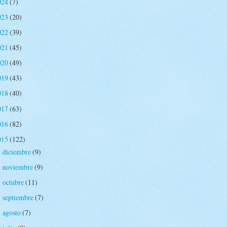
024
(7)
023
(20)
022
(39)
021
(45)
020
(49)
019
(43)
018
(40)
017
(63)
016
(82)
015
(122)
diciembre
(9)
►
noviembre
(9)
►
octubre
(11)
►
septiembre
(7)
►
agosto
(7)
►