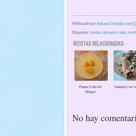
Publicado por
Juliana González
en
9:
Etiquetas:
crema
,
entrantes
,
nata
,
verd
RECETAS RELACIONADAS:
Panna Cotta De
Salmón Con A
Mango
No hay comentari