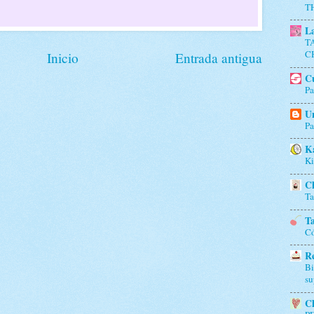
T
L
T
C
Inicio
Entrada antigua
Cu
Pa
Un
Pa
K
Ki
Ch
Ta
Ta
Có
Re
Bi
su
Ch