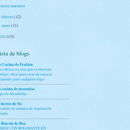
Arroz marinero
febrero
(12)
►
enero
(11)
►
014
(115)
ista de blogs
 Cocina de Frabisa
a oficina en casa que evoluciona
ntigo: ideas para crear un espacio
eparado para cualquier etapa
 cocina de morenisa
pa de Alcachofas
 horno de Su
salada de tomates de inspiración
zarda
 Rincón de Bea
RROZ CON BOGAVANTE EN