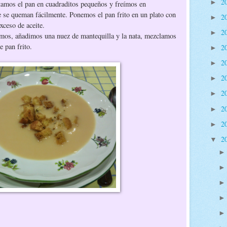
2
►
rtamos el pan en cuadraditos pequeños y freímos en
e se queman fácilmente. Ponemos el pan frito en un plato con
2
►
exceso de aceite.
2
►
amos, añadimos una nuez de mantequilla y la nata, mezclamos
 pan frito.
2
►
2
►
2
►
2
►
2
►
2
►
2
▼