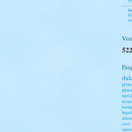
P
S
Bi
de
Vist
522
Etiq
dul
princ
pesc
navi
desay
naran
hojal
merme
coco
salmó