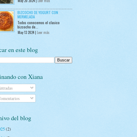
May 20 2024 |
Leer más
BIZCOCHO DE YOGURT CON
MERMELADA
Todos conocemos el clasico
bizcocho de...
May 13 2024 |
Leer más
ar en este blog
inando con Xiana
ntradas
omentarios
ivo del blog
025
(2)