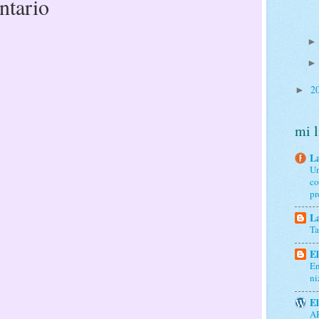
ntario
2
►
mi l
La
Un
co
pr
La
Ta
El
En
ni
El
A