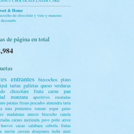
EANUT CHOCOLATE LAYER CAKE
weet & Home
zcocho de chocolate y vino y maneras
 decorarlo
as de página en total
,984
uetas
ces
entrantes
bizcochos
plato
ipal
tartas
galletas
queso
verduras
ado
chocolate
fruta
carne
pan
dad
manzana
aperitivos
ensaladas
uno
patatas
fresas
pescados
almendra
tarta
ja
nata
pimientos
tomate
yogur
guiso
dre
madalenas
nueces
bizcocho
canela
ladas
carnes
merienda
pavo
pollo
arroz
huevos
cacao
calabaza
cebolla
frutas
n
turrón
cerezas
desayunos
leche
miel