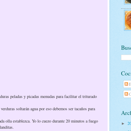
Busc
Coc
E
C
duras peladas y picadas menudas para facilitar el triturado
verduras soltarán agua por eso debemos ser tacaños para
Arch
a olla establezca. Yo lo cuezo durante 20 minutos a fuego
2
►
landitas.