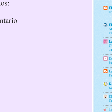
os:
El
En
ni
ntario
El
A
T
L
T
C
Cu
Pa
Un
Pa
K
Ki
Ch
Ta
Ta