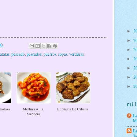
2
►
2
►
00
2
►
atatas
,
pescado
,
pescados
,
puerros
,
sopas
,
verduras
2
►
2
►
2
►
2
►
mi l
ostaza
Merluza A La
Buñuelos De Caballa
Marinera
La
Me
La
Ta