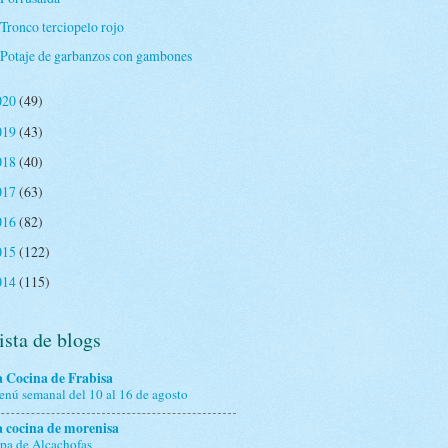
Tronco terciopelo rojo
Potaje de garbanzos con gambones
020
(49)
019
(43)
018
(40)
017
(63)
016
(82)
015
(122)
014
(115)
ista de blogs
 Cocina de Frabisa
nú semanal del 10 al 16 de agosto
 cocina de morenisa
pa de Alcachofas