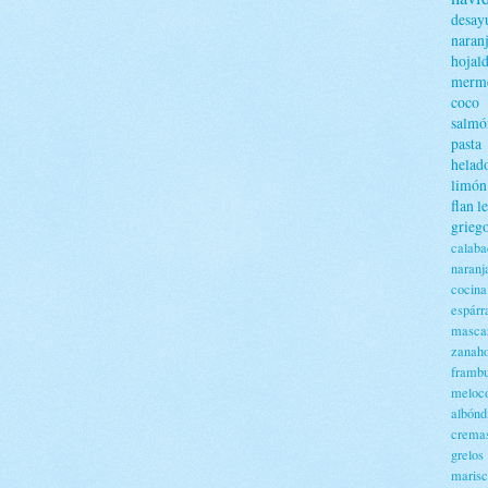
desay
naran
hojal
merme
coco
salmó
pasta
helad
limón
flan
l
grieg
calaba
naranj
cocin
espárr
masca
zanaho
framb
meloc
albónd
crema
grelos
maris