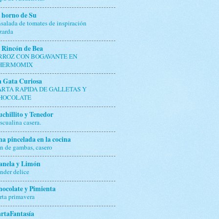
 horno de Su
salada de tomates de inspiración
zarda
 Rincón de Bea
RROZ CON BOGAVANTE EN
HERMOMIX
a Gata Curiosa
ARTA RAPIDA DE GALLETAS Y
HOCOLATE
chillito y Tenedor
scualina casera.
a pincelada en la cocina
n de gambas, casero
anela y Limón
nder delice
ocolate y Pimienta
rta primavera
rtaFantasía