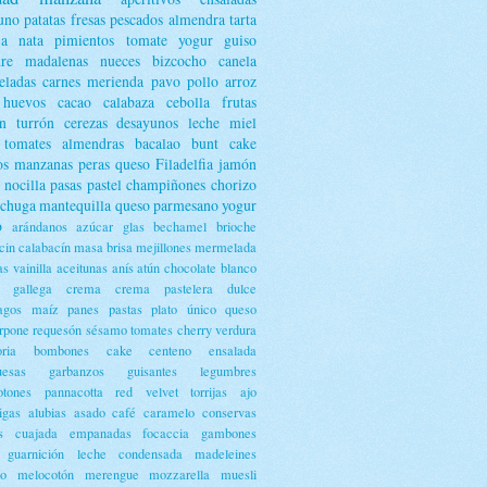
uno
patatas
fresas
pescados
almendra
tarta
ja
nata
pimientos
tomate
yogur
guiso
dre
madalenas
nueces
bizcocho
canela
ladas
carnes
merienda
pavo
pollo
arroz
huevos
cacao
calabaza
cebolla
frutas
n
turrón
cerezas
desayunos
leche
miel
tomates
almendras
bacalao
bunt cake
os
manzanas
peras
queso Filadelfia
jamón
nocilla
pasas
pastel
champiñones
chorizo
echuga
mantequilla
queso parmesano
yogur
o
arándanos
azúcar glas
bechamel
brioche
cin
calabacín
masa brisa
mejillones
mermelada
as
vainilla
aceitunas
anís
atún
chocolate blanco
a gallega
crema
crema pastelera
dulce
agos
maíz
panes
pastas
plato único
queso
rpone
requesón
sésamo
tomates cherry
verdura
ria
bombones
cake
centeno
ensalada
uesas
garbanzos
guisantes
legumbres
otones
pannacotta
red velvet
torrijas
ajo
igas
alubias
asado
café
caramelo
conservas
s
cuajada
empanadas
focaccia
gambones
guarnición
leche condensada
madeleines
co
melocotón
merengue
mozzarella
muesli