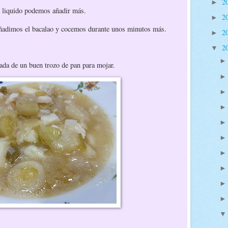
2
►
l liquido podemos añadir más.
2
►
ñadimos el bacalao y cocemos durante unos minutos más.
2
►
2
▼
ada de un buen trozo de pan para mojar.