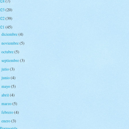
024
(7)
023
(20)
022
(39)
021
(45)
diciembre
(4)
►
noviembre
(5)
►
octubre
(5)
►
septiembre
(3)
►
julio
(3)
►
junio
(4)
►
mayo
(5)
►
abril
(4)
►
marzo
(5)
►
febrero
(4)
►
enero
(3)
▼
Porrusalda