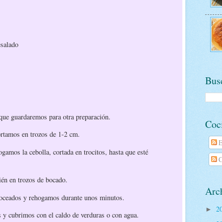
esalado
Busc
 que guardaremos para otra preparación.
Coc
ortamos en trozos de 1-2 cm.
E
gamos la cebolla, cortada en trocitos, hasta que esté
C
ién en trozos de bocado.
Arch
roceados y rehogamos durante unos minutos.
2
►
 y cubrimos con el caldo de verduras o con agua.