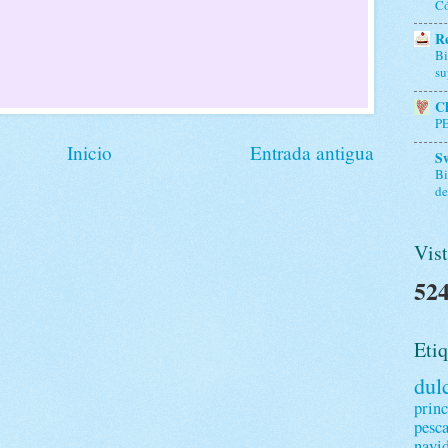
Có
Re
Bi
su
Ch
P
Inicio
Entrada antigua
S
Bi
de
Vist
524
Etiq
dul
princ
pesc
navi