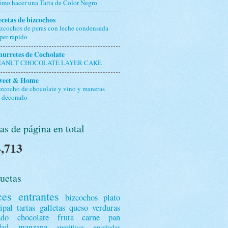
mo hacer una Tarta de Color Negro
cetas de bizcochos
zcochos de peras con leche condensada
per rapido
urretes de Cocholate
EANUT CHOCOLATE LAYER CAKE
weet & Home
zcocho de chocolate y vino y maneras
 decorarlo
as de página en total
,713
uetas
ces
entrantes
bizcochos
plato
ipal
tartas
galletas
queso
verduras
ado
chocolate
fruta
carne
pan
dad
manzana
aperitivos
ensaladas