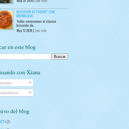
May 20 2024 |
Leer más
BIZCOCHO DE YOGURT CON
MERMELADA
Todos conocemos el clasico
bizcocho de...
May 13 2024 |
Leer más
ar en este blog
inando con Xiana
ntradas
omentarios
ivo del blog
025
(2)