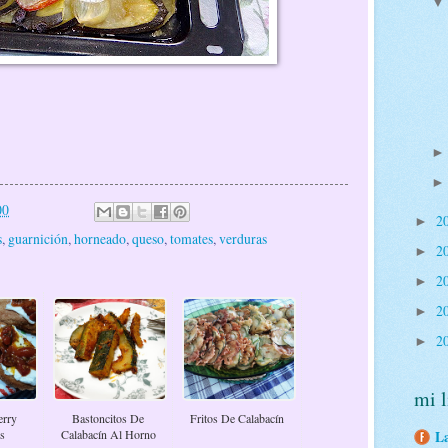
00
2
►
s
,
guarnición
,
horneado
,
queso
,
tomates
,
verduras
2
►
2
►
2
►
2
►
mi l
erry
Bastoncitos De
Fritos De Calabacín
s
Calabacín Al Horno
La