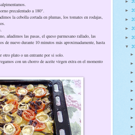
2
►
 salpimentamos.
2
orno precalentado a 180°.
►
dimos la cebolla cortada en plumas, los tomates en rodajas,
2
►
os.
2
►
s.
rno, añadimos las pasas, el queso parmesano rallado, las
2
►
mos de nuevo durante 10 minutos más aproximadamente, hasta
2
▼
e.
r otro plato o un entrante por si solo.
 regamos con un chorro de aceite virgen extra en el momento