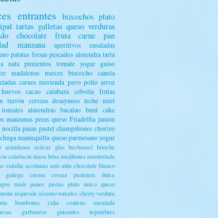
ces
entrantes
bizcochos
plato
ipal
tartas
galletas
queso
verduras
ado
chocolate
fruta
carne
pan
dad
manzana
aperitivos
ensaladas
uno
patatas
fresas
pescados
almendra
tarta
ja
nata
pimientos
tomate
yogur
guiso
dre
madalenas
nueces
bizcocho
canela
ladas
carnes
merienda
pavo
pollo
arroz
huevos
cacao
calabaza
cebolla
frutas
n
turrón
cerezas
desayunos
leche
miel
tomates
almendras
bacalao
bunt cake
os
manzanas
peras
queso Filadelfia
jamón
nocilla
pasas
pastel
champiñones
chorizo
echuga
mantequilla
queso parmesano
yogur
o
arándanos
azúcar glas
bechamel
brioche
cin
calabacín
masa brisa
mejillones
mermelada
as
vainilla
aceitunas
anís
atún
chocolate blanco
a gallega
crema
crema pastelera
dulce
agos
maíz
panes
pastas
plato único
queso
rpone
requesón
sésamo
tomates cherry
verdura
ria
bombones
cake
centeno
ensalada
uesas
garbanzos
guisantes
legumbres