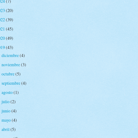
024
(7)
023
(20)
022
(39)
021
(45)
020
(49)
019
(43)
diciembre
(4)
►
noviembre
(3)
►
octubre
(5)
►
septiembre
(4)
►
agosto
(1)
►
julio
(2)
►
junio
(4)
►
mayo
(4)
►
abril
(5)
►