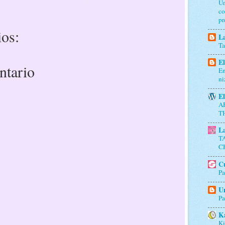
Un
co
pr
os:
La
Ta
El
ntario
En
ni
El
A
T
L
T
C
Cu
Pa
Un
Pa
K
Ki