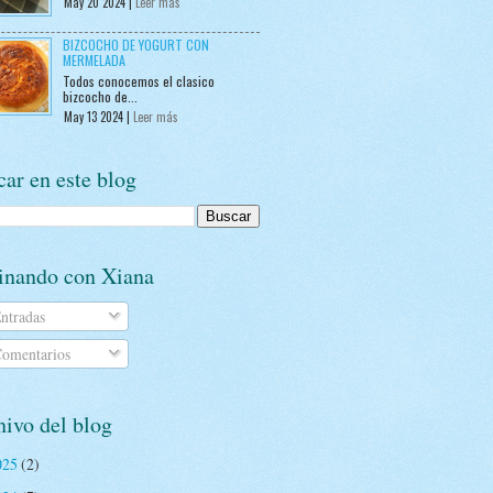
May 20 2024 |
Leer más
BIZCOCHO DE YOGURT CON
MERMELADA
Todos conocemos el clasico
bizcocho de...
May 13 2024 |
Leer más
ar en este blog
inando con Xiana
ntradas
omentarios
ivo del blog
025
(2)