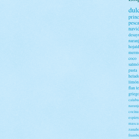
dul
princ
pesc
navi
desay
naran
hojal
merme
coco
salmó
pasta
helad
limón
flan
l
grieg
calaba
naranj
cocin
espárr
masca
zanaho
framb