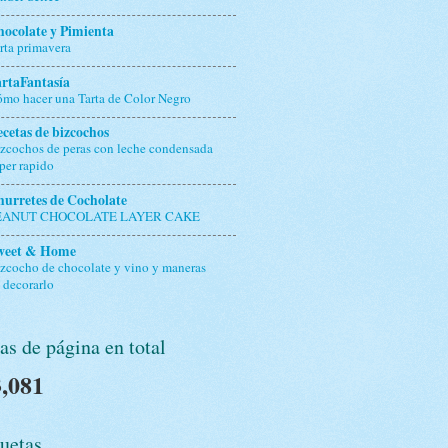
ocolate y Pimienta
rta primavera
rtaFantasía
mo hacer una Tarta de Color Negro
cetas de bizcochos
zcochos de peras con leche condensada
per rapido
urretes de Cocholate
EANUT CHOCOLATE LAYER CAKE
weet & Home
zcocho de chocolate y vino y maneras
 decorarlo
as de página en total
,081
uetas