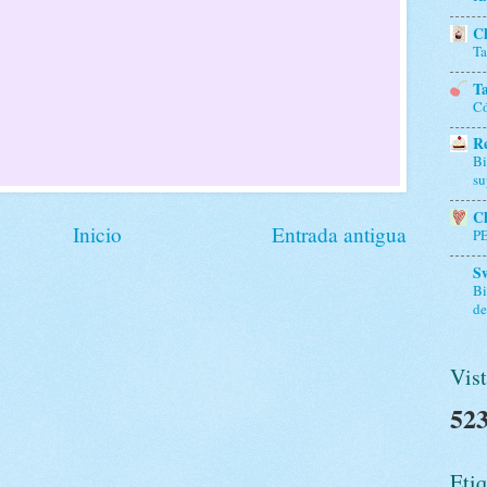
Ch
Ta
Ta
Có
Re
Bi
su
Ch
Inicio
Entrada antigua
P
S
Bi
de
Vist
523
Etiq