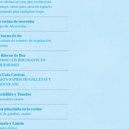
a oficina en casa que evoluciona
ntigo: ideas para crear un espacio
eparado para cualquier etapa
 cocina de morenisa
pa de Alcachofas
 horno de Su
salada de tomates de inspiración
zarda
 Rincón de Bea
RROZ CON BOGAVANTE EN
HERMOMIX
a Gata Curiosa
ARTA RAPIDA DE GALLETAS Y
HOCOLATE
chillito y Tenedor
scualina casera.
a pincelada en la cocina
n de gambas, casero
anela y Limón
nder delice