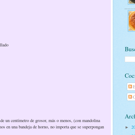
llado
Busc
Coc
E
C
Arch
 de un centímetro de grosor, más o menos, (con mandolina
amos en una bandeja de horno, no importa que se superpongan
2
►