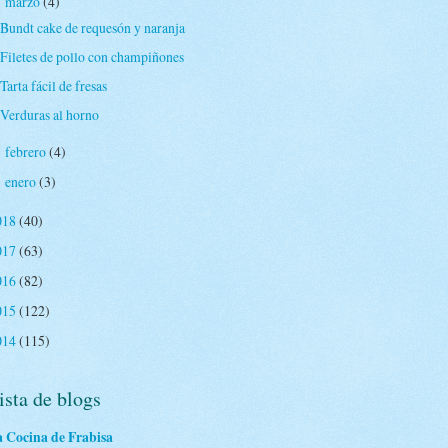
marzo
(4)
▼
Bundt cake de requesón y naranja
Filetes de pollo con champiñones
Tarta fácil de fresas
Verduras al horno
febrero
(4)
►
enero
(3)
►
018
(40)
017
(63)
016
(82)
015
(122)
014
(115)
ista de blogs
 Cocina de Frabisa