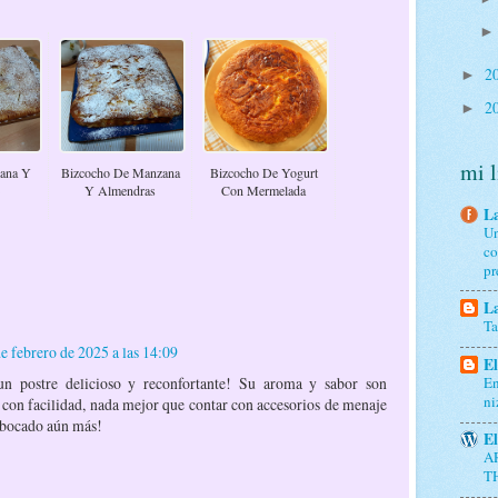
2
►
2
►
mi l
zana Y
Bizcocho De Manzana
Bizcocho De Yogurt
Y Almendras
Con Mermelada
La
Un
co
pr
La
Ta
e febrero de 2025 a las 14:09
El
n postre delicioso y reconfortante! Su aroma y sabor son
En
ni
as con facilidad, nada mejor que contar con accesorios de menaje
 bocado aún más!
El
A
T