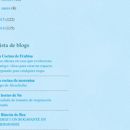
enero
(8)
►
015
(122)
014
(115)
ista de blogs
 Cocina de Frabisa
a oficina en casa que evoluciona
ntigo: ideas para crear un espacio
eparado para cualquier etapa
 cocina de morenisa
pa de Alcachofas
 horno de Su
salada de tomates de inspiración
zarda
 Rincón de Bea
RROZ CON BOGAVANTE EN
HERMOMIX