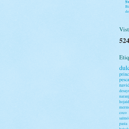
S
Bi
de
Vist
524
Etiq
dul
princ
pesc
navi
desay
naran
hojal
merme
coco
salmó
pasta
helad