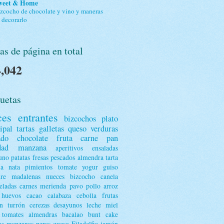
weet & Home
zcocho de chocolate y vino y maneras
 decorarlo
as de página en total
,042
uetas
ces
entrantes
bizcochos
plato
ipal
tartas
galletas
queso
verduras
ado
chocolate
fruta
carne
pan
dad
manzana
aperitivos
ensaladas
uno
patatas
fresas
pescados
almendra
tarta
ja
nata
pimientos
tomate
yogur
guiso
dre
madalenas
nueces
bizcocho
canela
ladas
carnes
merienda
pavo
pollo
arroz
huevos
cacao
calabaza
cebolla
frutas
n
turrón
cerezas
desayunos
leche
miel
tomates
almendras
bacalao
bunt cake
os
manzanas
peras
queso Filadelfia
jamón