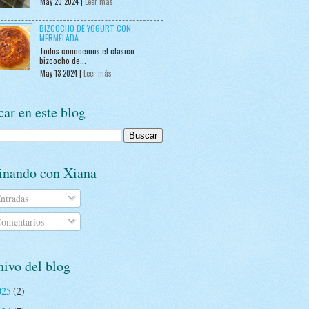
May 20 2024 |
Leer más
BIZCOCHO DE YOGURT CON
MERMELADA
Todos conocemos el clasico
bizcocho de...
May 13 2024 |
Leer más
ar en este blog
inando con Xiana
ntradas
omentarios
ivo del blog
025
(2)