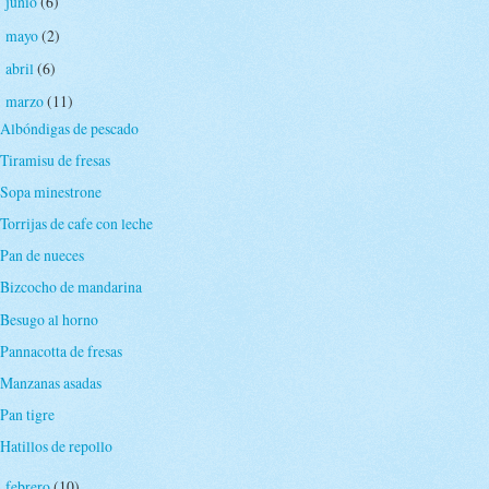
junio
(6)
►
mayo
(2)
►
abril
(6)
►
marzo
(11)
▼
Albóndigas de pescado
Tiramisu de fresas
Sopa minestrone
Torrijas de cafe con leche
Pan de nueces
Bizcocho de mandarina
Besugo al horno
Pannacotta de fresas
Manzanas asadas
Pan tigre
Hatillos de repollo
febrero
(10)
►