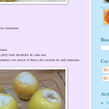
r las manzanas
Busc
zanas.
a piel) todo alrededor de cada una.
enamos con azúcar el hueco del corazón de cada manzana.
Coc
E
C
Arch
2
►