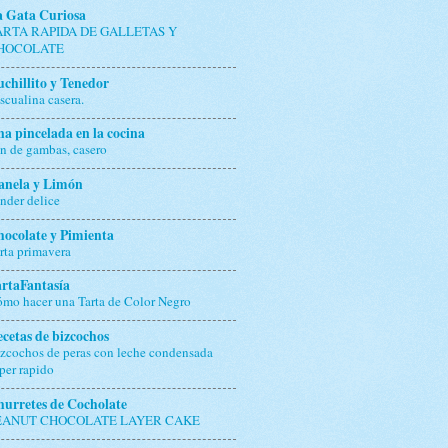
a Gata Curiosa
ARTA RAPIDA DE GALLETAS Y
HOCOLATE
chillito y Tenedor
scualina casera.
a pincelada en la cocina
n de gambas, casero
anela y Limón
nder delice
ocolate y Pimienta
rta primavera
rtaFantasía
mo hacer una Tarta de Color Negro
cetas de bizcochos
zcochos de peras con leche condensada
per rapido
urretes de Cocholate
EANUT CHOCOLATE LAYER CAKE