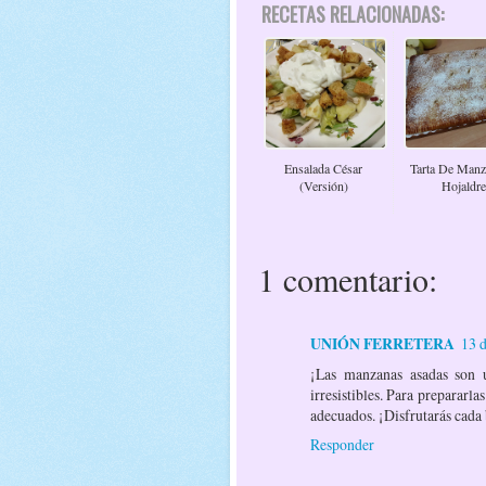
RECETAS RELACIONADAS:
Ensalada César
Tarta De Man
(versión)
Hojaldre
1 comentario:
UNIÓN FERRETERA
13 d
¡Las manzanas asadas son u
irresistibles. Para prepararl
adecuados. ¡Disfrutarás cada
Responder