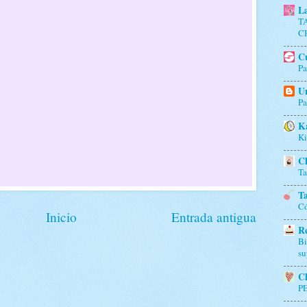
L
T
C
Cu
Pa
Un
Pa
K
Ki
Ch
Ta
Ta
Có
Inicio
Entrada antigua
Re
Bi
su
Ch
P