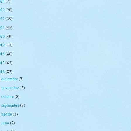
024
(7)
023
(20)
022
(39)
021
(45)
020
(49)
019
(43)
018
(40)
017
(63)
016
(82)
diciembre
(7)
►
noviembre
(5)
►
octubre
(8)
►
septiembre
(9)
►
agosto
(3)
►
julio
(7)
►