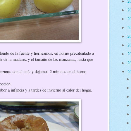
2
►
2
►
2
►
2
►
2
►
2
►
ondo de la fuente y horneamos, en horno precalentado a
2
►
e de la madurez y el tamaño de las manzanas, hasta que
2
►
2
nzanas con el anís y dejamos 2 minutos en el horno
▼
occión.
bor a infancia y a tardes de invierno al calor del hogar.