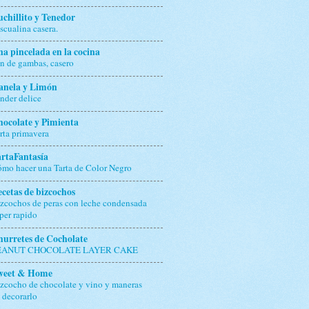
chillito y Tenedor
scualina casera.
a pincelada en la cocina
n de gambas, casero
anela y Limón
nder delice
ocolate y Pimienta
rta primavera
rtaFantasía
mo hacer una Tarta de Color Negro
cetas de bizcochos
zcochos de peras con leche condensada
per rapido
urretes de Cocholate
EANUT CHOCOLATE LAYER CAKE
weet & Home
zcocho de chocolate y vino y maneras
 decorarlo