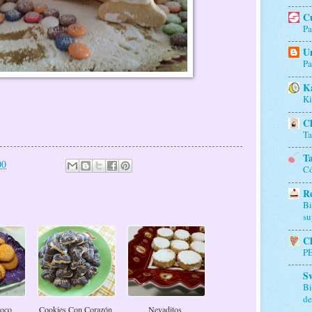
Cu
Pa
Un
Pa
K
Ki
Ch
Ta
Ta
00
Có
Re
Bi
su
Ch
P
S
Bi
de
Coco
Cookies Con Corazón
Nevaditos