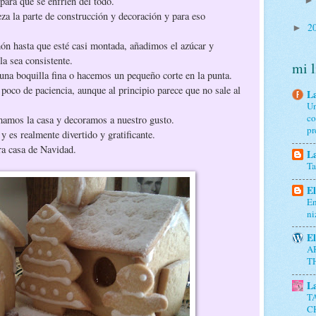
para que se enfríen del todo.
eza la parte de construcción y decoración y para eso
2
►
món hasta que esté casi montada, añadimos el azúcar y
la sea consistente.
mi l
na boquilla fina o hacemos un pequeño corte en la punta.
n poco de paciencia, aunque al principio parece que no sale al
La
Un
co
rmamos la casa y decoramos a nuestro gusto.
pr
 y es realmente divertido y gratificante.
ra casa de Navidad.
La
Ta
El
En
ni
El
A
T
L
T
C