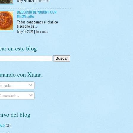
May 20 2024 |
Leer más
BIZCOCHO DE YOGURT CON
MERMELADA
Todos conocemos el clasico
bizcocho de...
May 13 2024 |
Leer más
ar en este blog
inando con Xiana
ntradas
omentarios
ivo del blog
025
(2)