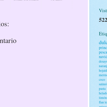
Vist
522
os:
Etiq
ntario
dul
princ
pesc
navi
desay
naran
hojal
merme
coco
salmó
pasta
helad
limón
flan
l
grieg