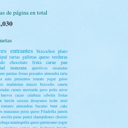
as de página en total
,030
uetas
ces
entrantes
bizcochos
plato
ipal
tartas
galletas
queso
verduras
ado
chocolate
fruta
carne
pan
dad
manzana
aperitivos
ensaladas
uno
patatas
fresas
pescados
almendra
tarta
ja
nata
pimientos
tomate
yogur
guiso
dre
madalenas
nueces
bizcocho
canela
ladas
carnes
merienda
pavo
pollo
arroz
huevos
cacao
calabaza
cebolla
frutas
n
turrón
cerezas
desayunos
leche
miel
tomates
almendras
bacalao
bunt cake
os
manzanas
peras
queso Filadelfia
jamón
nocilla
pasas
pastel
champiñones
chorizo
echuga
mantequilla
queso parmesano
yogur
o
arándanos
azúcar glas
bechamel
brioche