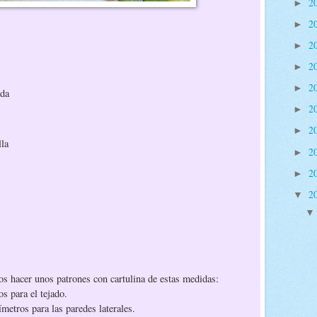
2
►
2
►
2
►
2
►
2
►
ada
2
►
2
►
lla
2
►
2
►
2
▼
s hacer unos patrones con cartulina de estas medidas:
os para el tejado.
ímetros para las paredes laterales.