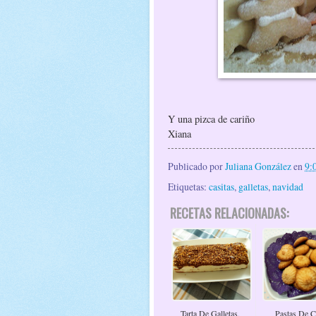
Y una pizca de cariño
Xiana
Publicado por
Juliana González
en
9:
Etiquetas:
casitas
,
galletas
,
navidad
RECETAS RELACIONADAS:
Tarta De Galletas,
Pastas De 