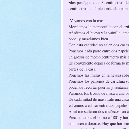
•dos pentágonos de 8 centímetros de a
centímetros en el pico más alto para 
Vayamos con la masa.
Mezclamos la mantequilla con el azú
Añadimos el huevo y la vainilla, am
poco, y mezclamos bien.
Con esta cantidad no salen dos casas
Ponemos cada parte entre dos papele
un grosor de medio centímetro más
Es conveniente dejarla de forma lo 
partes de la casa.
Ponemos las masas en la nevera sobr
Ponemos los patrones de cartulina so
podemos recortar puertas y ventana
Pasamos los trozos de masa a una ba
De cada mitad de masa sale una casa
volvemos a estirar entre dos papeles
A mí me salieron dos muñecos, un á
Precalentamos el horno a 180° y hor
empiecen a dorarse. Hay que hornear