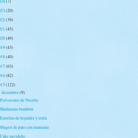
024
(7)
023
(20)
022
(39)
021
(45)
020
(49)
019
(43)
018
(40)
017
(63)
016
(82)
015
(122)
diciembre
(9)
▼
Polvorones de Nocilla
Madalenas bombón
Estrellas de hojaldre y trufa
Magret de pato con manzana
Cake navideño