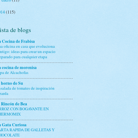
►
014
(115)
ista de blogs
 Cocina de Frabisa
a oficina en casa que evoluciona
ntigo: ideas para crear un espacio
eparado para cualquier etapa
 cocina de morenisa
pa de Alcachofas
 horno de Su
salada de tomates de inspiración
zarda
 Rincón de Bea
RROZ CON BOGAVANTE EN
HERMOMIX
a Gata Curiosa
ARTA RAPIDA DE GALLETAS Y
HOCOLATE